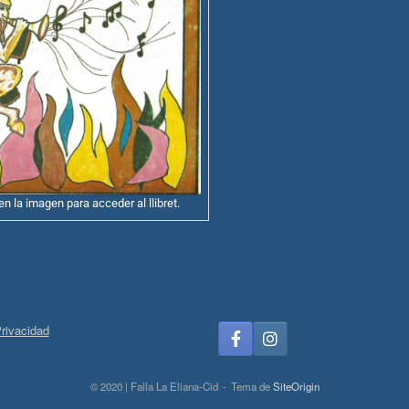
en la imagen para acceder al llibret.
Privacidad
© 2020 | Falla La Eliana-Cid
Tema de
SiteOrigin